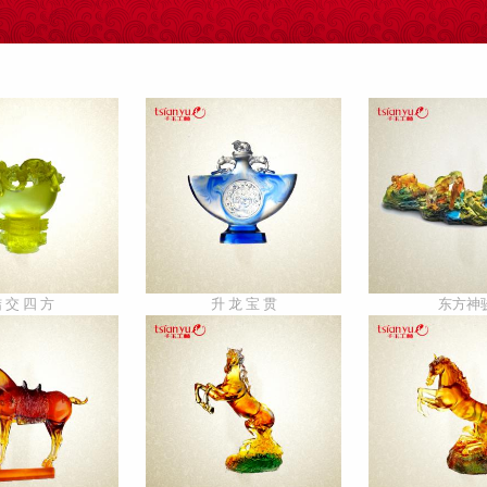
 交 四 方
升 龙 宝 贯
东方神