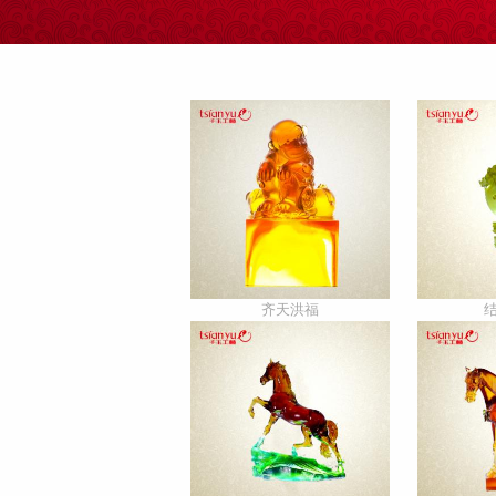
齐天洪福
结