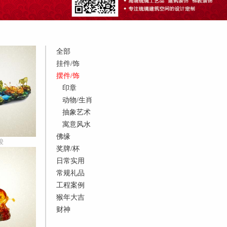
全部
挂件/饰
摆件/饰
印章
动物/生肖
抽象艺术
寓意风水
佛缘
骏
奖牌/杯
日常实用
常规礼品
工程案例
猴年大吉
财神